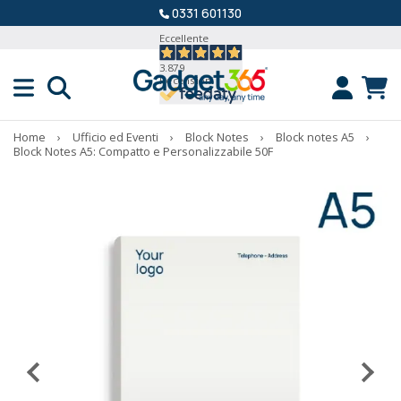
0331 601130
Eccellente
3.879
Recensioni
Home
›
Ufficio ed Eventi
›
Block Notes
›
Block notes A5
›
Block Notes A5: Compatto e Personalizzabile 50F