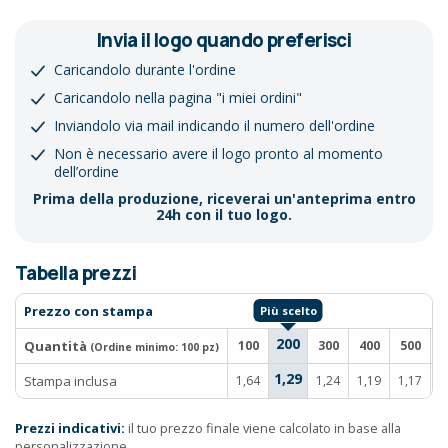
Invia il logo quando preferisci
Caricandolo durante l'ordine
Caricandolo nella pagina "i miei ordini"
Inviandolo via mail indicando il numero dell'ordine
Non è necessario avere il logo pronto al momento
dell’ordine
Prima della produzione, riceverai un'anteprima entro
24h con il tuo logo.
Tabella prezzi
Prezzo con stampa
200
Quantità
100
300
400
500
1
(Ordine minimo:
100 pz
)
1,29
Stampa inclusa
1,64
1,24
1,19
1,17
1
Prezzi indicativi:
il tuo prezzo finale viene calcolato in base alla
personalizzazione.