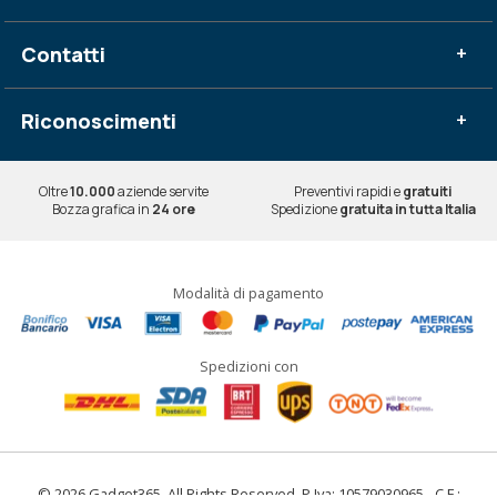
Contatti
+
Riconoscimenti
+
Oltre
10.000
aziende servite
Preventivi rapidi e
gratuiti
Bozza grafica in
24 ore
Spedizione
gratuita in tutta Italia
Modalità di pagamento
Spedizioni con
© 2026 Gadget365. All Rights Reserved. P.Iva: 10579030965 - C.F.: