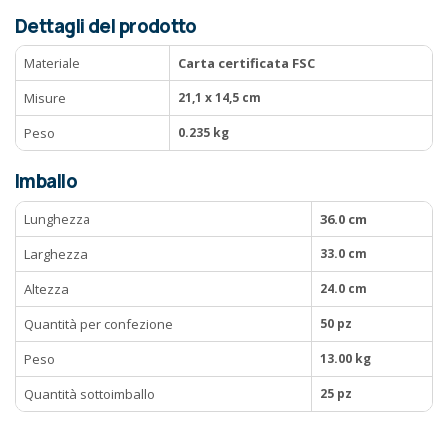
Dettagli del prodotto
Materiale
Carta certificata FSC
Misure
21,1 x 14,5 cm
Peso
0.235 kg
Imballo
Lunghezza
36.0 cm
Larghezza
33.0 cm
Altezza
24.0 cm
Quantità per confezione
50 pz
Peso
13.00 kg
Quantità sottoimballo
25 pz