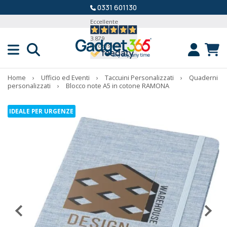
0331 601130
Eccellente
3.879
Recensioni
Home
›
Ufficio ed Eventi
›
Taccuini Personalizzati
›
Quaderni
personalizzati
›
Blocco note A5 in cotone RAMONA
IDEALE PER URGENZE