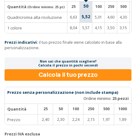
50
Quantità
25
100
250
500
1
(Ordine minimo:
25 pz
)
5,52
Quadricromia alta risoluzione
6,63
5,01
4,60
4,30
4
1 colore
8,04
5,57
4,15
3,50
3,15
2
Prezzi indicativi:
il tuo prezzo finale viene calcolato in base alla
personalizzazione.
Non sai che quantità scegliere?
Calcola il prezzo in pochi secondi
Calcola il tuo prezzo
Prezzo senza personalizzazione (non include stampa)
Ordine minimo:
25 pezzi
Quantità
25
50
100
250
500
1000
Prezzo
2,40
2,30
2,24
2,15
1,97
1,89
Prezzi IVA esclusa