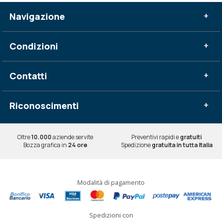
Navigazione
+
Condizioni
+
Contatti
+
Riconoscimenti
+
Oltre
10.000
aziende servite
Preventivi rapidi e
gratuiti
Bozza grafica in
24 ore
Spedizione
gratuita in tutta Italia
Modalità di pagamento
Spedizioni con