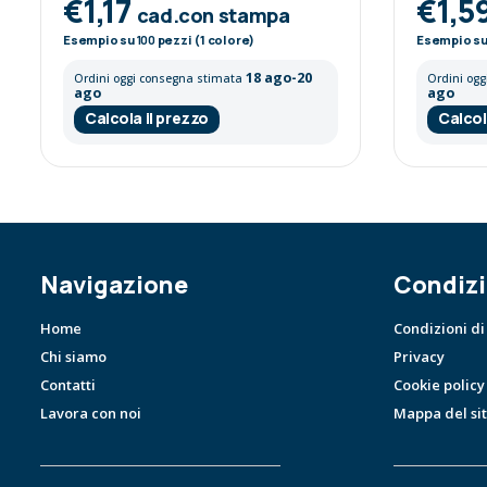
€1,17
€1,5
cad.con stampa
Esempio su
100
pezzi (1 colore)
Esempio s
18 ago-20
Ordini oggi consegna stimata
Ordini og
ago
ago
Calcola il prezzo
Calcol
Navigazione
Condizi
Home
Condizioni di
Chi siamo
Privacy
Contatti
Cookie policy
Lavora con noi
Mappa del si