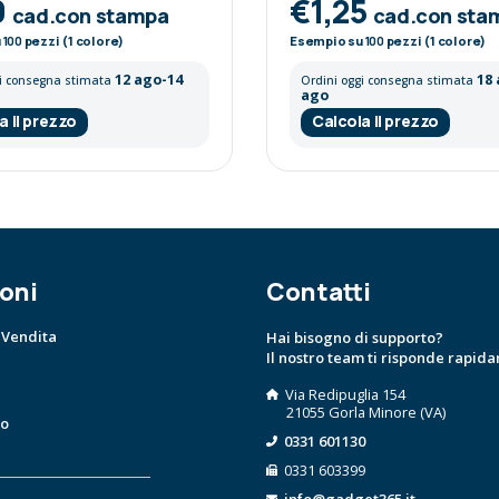
9
€1,25
cad.con stampa
cad.con sta
u
100
pezzi (1 colore)
Esempio su
100
pezzi (1 colore)
12 ago-14
18
gi consegna stimata
Ordini oggi consegna stimata
ago
a il prezzo
Calcola il prezzo
oni
Contatti
 Vendita
Hai bisogno di supporto?
Il nostro team ti risponde rapid
Via Redipuglia 154
21055 Gorla Minore (VA)
to
0331 601130
0331 603399
info@gadget365.it