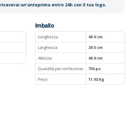
riceverai un'anteprima entro 24h con il tuo logo.
Imballo
Lunghezza
40.0 cm
Larghezza
29.5 cm
Altezza
40.0 cm
Quantità per confezione
750 pz
Peso
11.92 kg