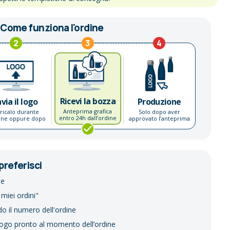
Come funziona l'ordine
2
3
4
Ricevi la bozza
nvia il logo
Produzione
Anteprima grafica
ricalo durante
Solo dopo aver
entro 24h dall’ordine
dine oppure dopo
approvato l’anteprima
preferisci
ne
 miei ordini"
do il numero dell'ordine
logo pronto al momento dell’ordine