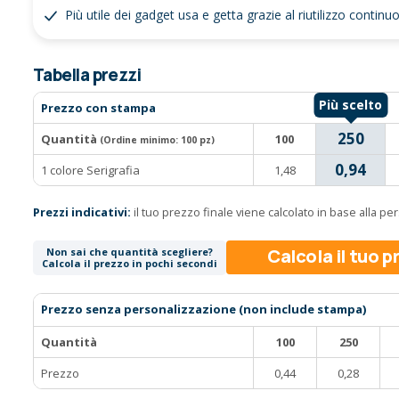
Più utile dei gadget usa e getta grazie al riutilizzo continu
Tabella prezzi
Prezzo con stampa
250
Quantità
100
(Ordine minimo:
100 pz
)
0,94
1 colore Serigrafia
1,48
Prezzi indicativi:
il tuo prezzo finale viene calcolato in base alla p
Calcola il tuo 
Non sai che quantità scegliere?
Calcola il prezzo in pochi secondi
Prezzo senza personalizzazione (non include stampa)
Quantità
100
250
Prezzo
0,44
0,28