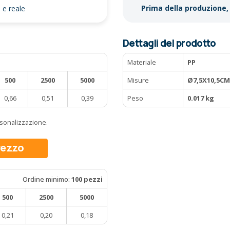
Prima della produzione, 
o e reale
Dettagli del prodotto
Materiale
PP
500
2500
5000
Misure
Ø7,5X10,5CM
0,66
0,51
0,39
Peso
0.017 kg
ersonalizzazione.
prezzo
Ordine minimo:
100 pezzi
500
2500
5000
0,21
0,20
0,18