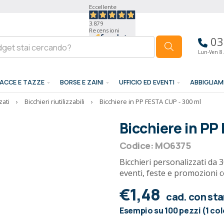
Eccellente
3.879
Recensioni
03
Lun-Ven 8.
ACCE E TAZZE
BORSE E ZAINI
UFFICIO ED EVENTI
ABBIGLIA
zati
›
Bicchieri riutilizzabili
›
Bicchiere in PP FESTA CUP - 300 ml
Bicchiere in PP
Codice: MO6375
Bicchieri personalizzati da 30
eventi, feste e promozioni c
€1,48
cad. con st
Esempio su 100 pezzi (1 co