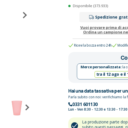
Disponibile (373.933)
Spedizione grat
Vuoi provare prima di ac
Ordina un campione n
Ricevi la bozza entro 24h
Modifi
Co
Merce personalizzata:
la c
tra il 12 ago e il
Hai una data tassativa per u
Parla subito con noi: verifichiamo la f
0331 601130
Lun - Ven 8:30 - 12:30 e 13:30 - 17:30
La produzione parte do
subito questi passaggi, r