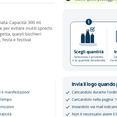
1
iata. Capacità: 300 ml.
le per evitare inutili sprechi.
getta, questi bicchieri
 festa e festival.
Scegli quantità
I
Seleziona il prodotto
Ca
e la quantità desiderata
l’or
Invia il logo quando 
i e manifestazioni
Caricandolo durante l'ordi
el tempo
Caricandolo nella pagina "i
romozioni
Inviandolo via mail indican
raticità
Non è necessario avere il 