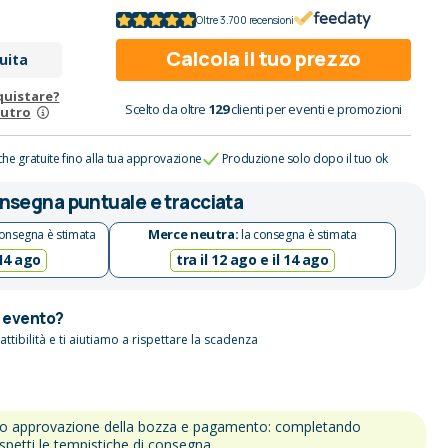
Oltre 3.700 recensioni
Calcola il tuo prezzo
uita
quistare?
Scelto da oltre
129
clienti per eventi e promozioni
eutro
che gratuite fino alla tua approvazione
Produzione solo dopo il tuo ok
nsegna puntuale e tracciata
Merce neutra:
onsegna è stimata
la consegna è stimata
 14 ago
tra il 12 ago e il 14 ago
n evento?
attibilità e ti aiutiamo a rispettare la scadenza
po approvazione della bozza e pagamento: completando
ispetti le tempistiche di consegna.