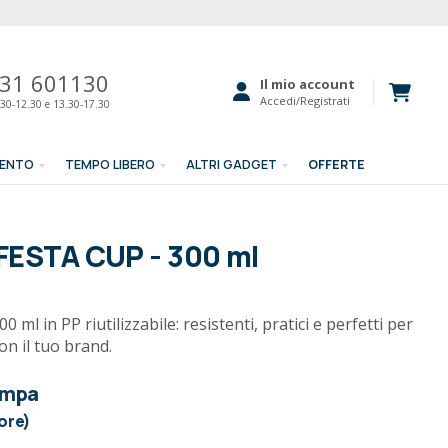
31 601130
Il mio account
Accedi/Registrati
30-12.30 e 13.30-17.30
MENTO
TEMPO LIBERO
ALTRI GADGET
OFFERTE
 FESTA CUP - 300 ml
0 ml in PP riutilizzabile: resistenti, pratici e perfetti per
on il tuo brand.
ampa
lore)