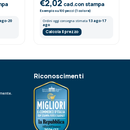
€2,02
mpa
cad.con stampa
Esempio su
100
pezzi (1 colore)
 ago-20
13 ago-17
Ordini oggi consegna stimata
ago
Calcola il prezzo
Riconoscimenti
amente.