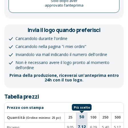
Solo dopo aver
approvato l’anteprima
Invia il logo quando preferisci
Caricandolo durante l'ordine
Caricandolo nella pagina "i miei ordini"
Inviandolo via mail indicando il numero dell'ordine
Non è necessario avere il logo pronto al momento
dell’ordine
Prima della produzione, riceverai un'anteprima entro
24h con il tuo logo.
Tabella prezzi
Prezzo con stampa
50
Quantità
25
100
250
500
(Ordine minimo:
25 pz
)
7,12
Ricamo
9,05
6,29
5,40
5,17