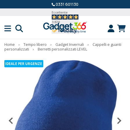
0331 601130
Eccellente
3.879
Recensioni
Home
›
Tempo libero
›
Gadget Invernali
›
Cappelli e guanti
personalizzati
›
Berretti personalizzati LEVEL
IDEALE PER URGENZE