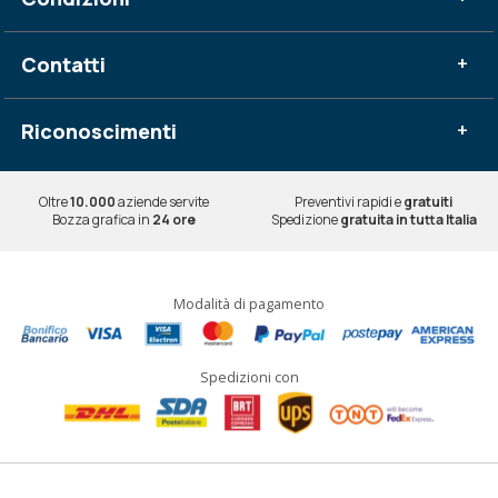
Contatti
+
Riconoscimenti
+
Oltre
10.000
aziende servite
Preventivi rapidi e
gratuiti
Bozza grafica in
24 ore
Spedizione
gratuita in tutta Italia
Modalità di pagamento
Spedizioni con