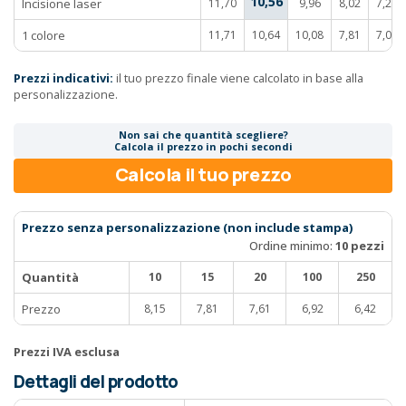
10,56
Incisione laser
11,70
9,96
8,02
7,28
1 colore
11,71
10,64
10,08
7,81
7,05
Prezzi indicativi:
il tuo prezzo finale viene calcolato in base alla
personalizzazione.
Non sai che quantità scegliere?
Calcola il prezzo in pochi secondi
Calcola il tuo prezzo
Prezzo senza personalizzazione (non include stampa)
Ordine minimo:
10 pezzi
Quantità
10
15
20
100
250
Prezzo
8,15
7,81
7,61
6,92
6,42
Prezzi IVA esclusa
Dettagli del prodotto