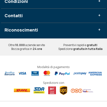
Condizioni
+
Contatti
+
Riconoscimenti
+
Oltre
10.000
aziende servite
Preventivi rapidi e
gratuiti
Bozza grafica in
24 ore
Spedizione
gratuita in tutta Italia
Modalità di pagamento
Spedizioni con