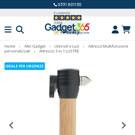
0331 601130
Eccellente
3.879
Recensioni
Home
›
Altri Gadget
›
Utensili e Luci
›
Attrezzi Multifunzione
personalizzati
›
Attrezzo 3 in 1 LUSTRE
IDEALE PER URGENZE