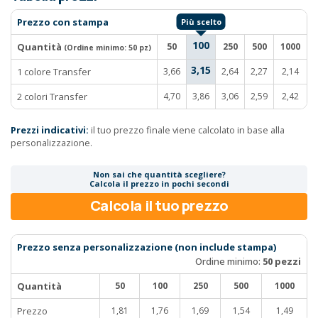
Prezzo con stampa
100
Quantità
50
250
500
1000
(Ordine minimo:
50 pz
)
3,15
1 colore Transfer
3,66
2,64
2,27
2,14
2 colori Transfer
4,70
3,86
3,06
2,59
2,42
Prezzi indicativi:
il tuo prezzo finale viene calcolato in base alla
personalizzazione.
Non sai che quantità scegliere?
Calcola il prezzo in pochi secondi
Calcola il tuo prezzo
Prezzo senza personalizzazione (non include stampa)
Ordine minimo:
50 pezzi
Quantità
50
100
250
500
1000
Prezzo
1,81
1,76
1,69
1,54
1,49