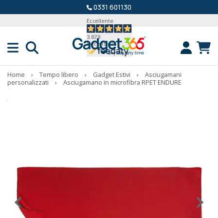
0331 601130
Eccellente
3.879
Recensioni
Home
›
Tempo libero
›
Gadget Estivi
›
Asciugamani
personalizzati
›
Asciugamano in microfibra RPET ENDURE