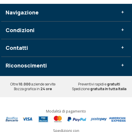
Navigazione
+
Condizioni
+
Contatti
+
Riconoscimenti
+
Oltre
10.000
aziende servite
Preventivi rapidi e
gratuiti
Bozza grafica in
24 ore
Spedizione
gratuita in tutta Italia
Modalità di pagamento
Spedizioni con