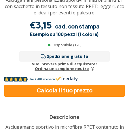
Asciugamani personalizzati sportivi in microfibra RPET
con sacchetto in tessuto non tessuto RPET: leggeri, eco
e ideali per eventi e palestre.
€3,15
cad. con stampa
Esempio su 100 pezzi (1 colore)
Disponibile (178)
Spedizione gratuita
Vuoi provare prima di acquistare?
Ordina un campione neutro
Oltre 3.700 recensioni
Calcola il tuo prezzo
Descrizione
Asciugamano sportivo in microfibra RPET contenuto in