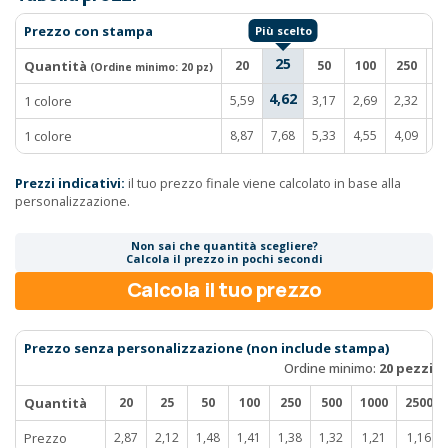
Prezzo con stampa
25
Quantità
20
50
100
250
5
(Ordine minimo:
20 pz
)
4,62
1 colore
5,59
3,17
2,69
2,32
2,
1 colore
8,87
7,68
5,33
4,55
4,09
3,
Prezzi indicativi:
il tuo prezzo finale viene calcolato in base alla
personalizzazione.
Non sai che quantità scegliere?
Calcola il prezzo in pochi secondi
Calcola il tuo prezzo
Prezzo senza personalizzazione (non include stampa)
Ordine minimo:
20 pezzi
Quantità
20
25
50
100
250
500
1000
2500
Prezzo
2,87
2,12
1,48
1,41
1,38
1,32
1,21
1,16