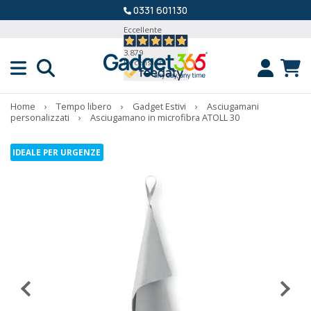
0331 601130
Eccellente
3.879
Recensioni
Home
›
Tempo libero
›
Gadget Estivi
›
Asciugamani
personalizzati
›
Asciugamano in microfibra ATOLL 30
IDEALE PER URGENZE