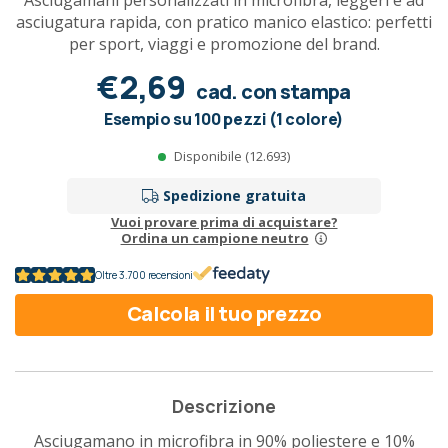
Asciugamani personalizzati in microfibra, leggeri e ad
asciugatura rapida, con pratico manico elastico: perfetti
per sport, viaggi e promozione del brand.
€2,69
cad. con stampa
Esempio su 100 pezzi (1 colore)
Disponibile (12.693)
Spedizione gratuita
Vuoi provare prima di acquistare?
Ordina un campione neutro
Oltre 3.700 recensioni
Calcola il tuo prezzo
Descrizione
Asciugamano in microfibra in 90% poliestere e 10%