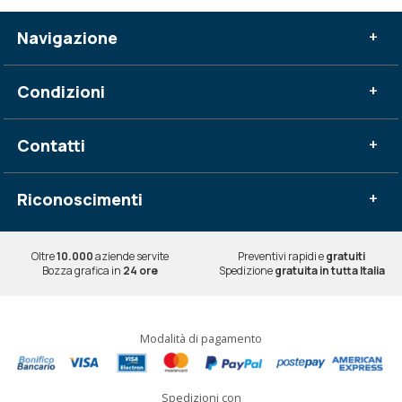
Navigazione
+
Condizioni
+
Contatti
+
Riconoscimenti
+
Oltre
10.000
aziende servite
Preventivi rapidi e
gratuiti
Bozza grafica in
24 ore
Spedizione
gratuita in tutta Italia
Modalità di pagamento
Spedizioni con