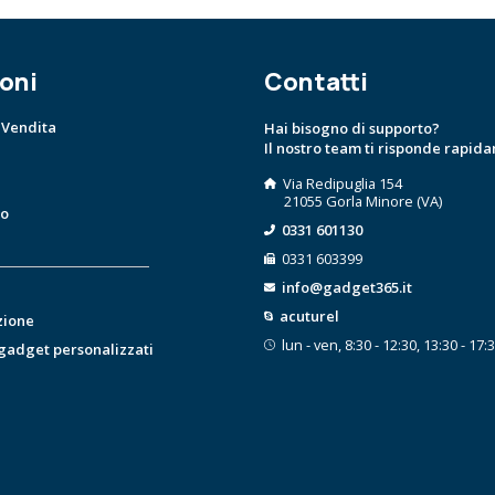
oni
Contatti
 Vendita
Hai bisogno di supporto?
Il nostro team ti risponde rapid
Via Redipuglia 154
21055 Gorla Minore (VA)
to
0331 601130
0331 603399
info@gadget365.it
acuturel
zione
lun - ven, 8:30 - 12:30, 13:30 - 17:
 gadget personalizzati