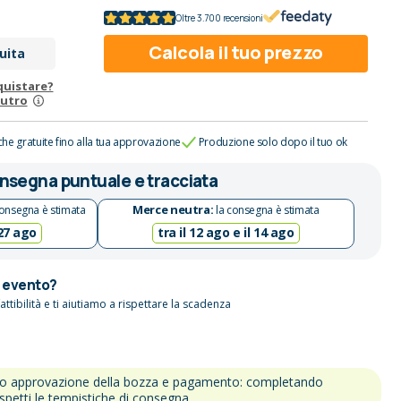
Oltre 3.700 recensioni
Calcola il tuo prezzo
uita
quistare?
eutro
che gratuite fino alla tua approvazione
Produzione solo dopo il tuo ok
nsegna puntuale e tracciata
Merce neutra:
onsegna è stimata
la consegna è stimata
 27 ago
tra il 12 ago e il 14 ago
n evento?
attibilità e ti aiutiamo a rispettare la scadenza
po approvazione della bozza e pagamento: completando
ispetti le tempistiche di consegna.