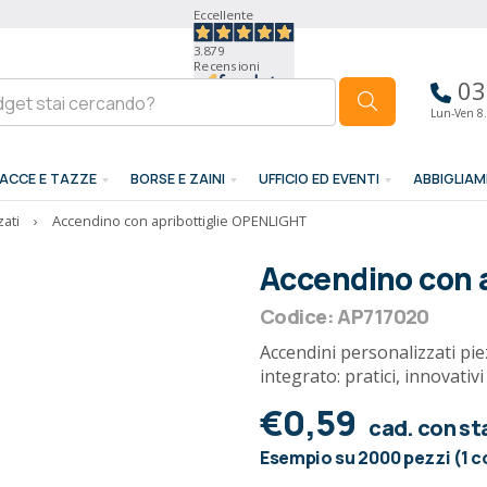
Eccellente
3.879
Recensioni
03
Lun-Ven 8.
ACCE E TAZZE
BORSE E ZAINI
UFFICIO ED EVENTI
ABBIGLIA
ati
›
Accendino con apribottiglie OPENLIGHT
Accendino con 
Codice: AP717020
Accendini personalizzati piezo
integrato: pratici, innovati
€0,59
cad. con s
Esempio su 2000 pezzi (1 c