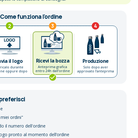
Come funziona l'ordine
2
3
4
Ricevi la bozza
nvia il logo
Produzione
Anteprima grafica
ricalo durante
Solo dopo aver
entro 24h dall’ordine
dine oppure dopo
approvato l’anteprima
preferisci
ne
 miei ordini"
do il numero dell'ordine
logo pronto al momento dell’ordine