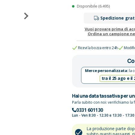
Disponibile (6.495)
Spedizione grat
Vuoi provare prima di ac
Ordina un campione n
Ricevi la bozza entro 24h
Modifi
Co
Merce personalizzata:
la c
tra il 25 ago e il
Hai una data tassativa per u
Parla subito con noi: verifichiamo la f
0331 601130
Lun - Ven 8:30 - 12:30 e 13:30 - 17:30
La produzione parte do
subito questi passaggi, r