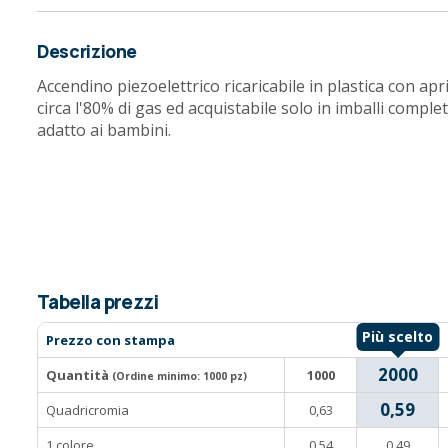
Descrizione
Accendino piezoelettrico ricaricabile in plastica con ap
circa l'80% di gas ed acquistabile solo in imballi complet
adatto ai bambini.
Tabella prezzi
Prezzo con stampa
2000
Quantità
1000
(Ordine minimo:
1000 pz
)
0,59
Quadricromia
0,63
1 colore
0,54
0,49