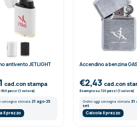
no antivento JETLIGHT
Accendino a benzina G
1
€2,43
cad.con stampa
cad.con st
u
950
pezzi (1 colore)
Esempio su
720
pezzi (1 colore)
21 ago-25
31
gi consegna stimata
Ordini oggi consegna stimata
set
a il prezzo
Calcola il prezzo