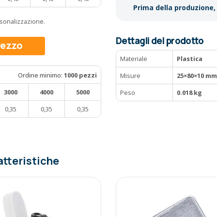
Prima della produzione, 
ersonalizzazione.
Dettagli del prodotto
prezzo
Materiale
Plastica
Ordine minimo:
1000 pezzi
Misure
25×80×10 mm
3000
4000
5000
Peso
0.018 kg
0,35
0,35
0,35
atteristiche