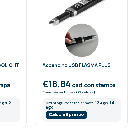
ASOLIGHT
Accendino USB FLASMA PLUS
€18,84
ampa
cad.con stampa
Esempio su
10
pezzi (1 colore)
 ago-2
12 ago-14
Ordini oggi consegna stimata
ago
Calcola il prezzo