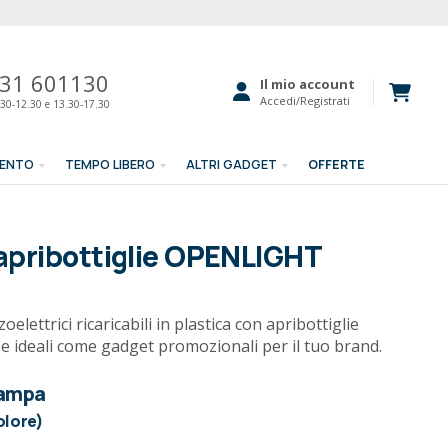
31 601130
Il mio account
Accedi/Registrati
30-12.30 e 13.30-17.30
MENTO
TEMPO LIBERO
ALTRI GADGET
OFFERTE
apribottiglie OPENLIGHT
elettrici ricaricabili in plastica con apribottiglie
vi e ideali come gadget promozionali per il tuo brand.
tampa
olore)