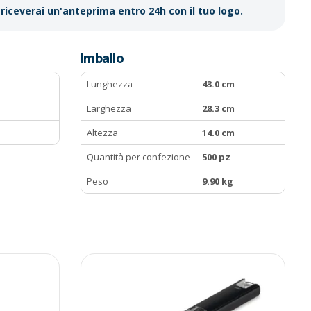
riceverai un'anteprima entro 24h con il tuo logo.
Imballo
Lunghezza
43.0 cm
Larghezza
28.3 cm
Altezza
14.0 cm
Quantità per confezione
500 pz
Peso
9.90 kg