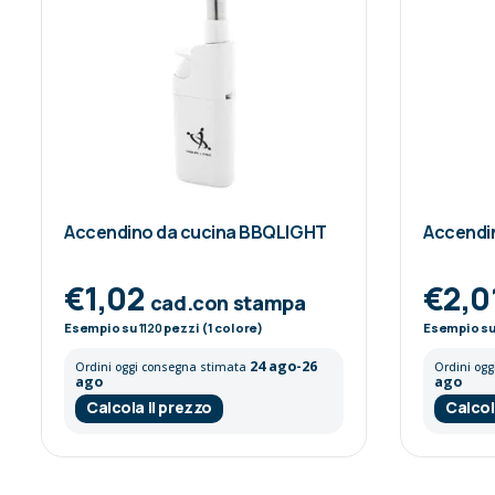
Accendino da cucina BBQLIGHT
Accendi
€1,02
€2,0
cad.con stampa
Esempio su
1120
pezzi (1 colore)
Esempio s
24 ago-26
Ordini oggi consegna stimata
Ordini og
ago
ago
Calcola il prezzo
Calcol