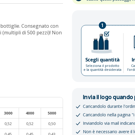
1
ribottiglie. Consegnato con
i (multipli di 500 pezzi)! Non
Scegli quantità
I
Seleziona il prodotto
Ca
e la quantità desiderata
l’or
Invia il logo quando 
Caricandolo durante l'ordi
3000
4000
5000
Caricandolo nella pagina "i
Inviandolo via mail indican
0,52
0,52
0,50
Non è necessario avere il 
0,45
0,45
0,43