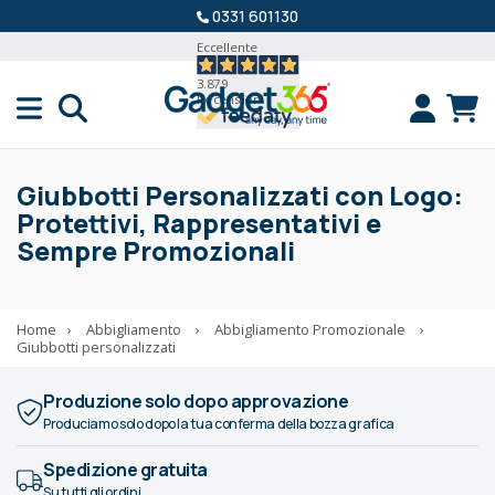
0331 601130
Eccellente
3.879
Recensioni
Giubbotti Personalizzati con Logo:
Protettivi, Rappresentativi e
Sempre Promozionali
Home
›
Abbigliamento
›
Abbigliamento Promozionale
›
Giubbotti personalizzati
Produzione solo dopo approvazione
Produciamo solo dopo la tua conferma della bozza grafica
Spedizione gratuita
Su tutti gli ordini