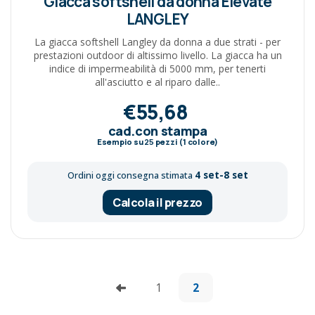
Giacca softshell da donna Elevate
LANGLEY
La giacca softshell Langley da donna a due strati - per
prestazioni outdoor di altissimo livello. La giacca ha un
indice di impermeabilità di 5000 mm, per tenerti
all'asciutto e al riparo dalle..
€55,68
cad.con stampa
Esempio su
25
pezzi (1 colore)
4 set-8 set
Ordini oggi consegna stimata
Calcola il prezzo
1
2