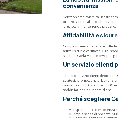
convenienza
Selezioniamo con cura i nostri forni
prezzo. Grazie alla collaborazione 
larga scala, mantenendo prezzi com
Affidabilità e sicur
Ci impegniamo a rispettare tutte le
articoli sicuri e certificati. Ogni s
situato a Gorla Minore (VA), per g
Un servizio clienti 
Il nostro servizio clienti dedicato è
strategia promozionale. L'attenzio
punteggio 4.8/5.0 su oltre 3.000 rec
soddisfazione dei nostri clienti.
Perché scegliere 
Esperienza e competenza: Pi
Ampia scelta di prodotti: Migl
Personalizzazione avanzata: S