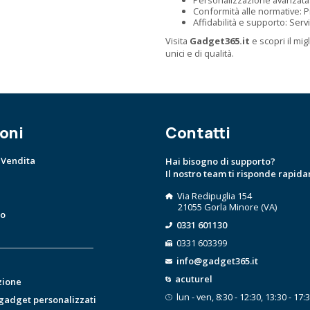
Conformità alle normative: Pro
Affidabilità e supporto: Servi
Visita
Gadget365.it
e scopri il mi
unici e di qualità.
oni
Contatti
 Vendita
Hai bisogno di supporto?
Il nostro team ti risponde rapid
Via Redipuglia 154
21055 Gorla Minore (VA)
to
0331 601130
0331 603399
info@gadget365.it
acuturel
zione
lun - ven, 8:30 - 12:30, 13:30 - 17:
 gadget personalizzati