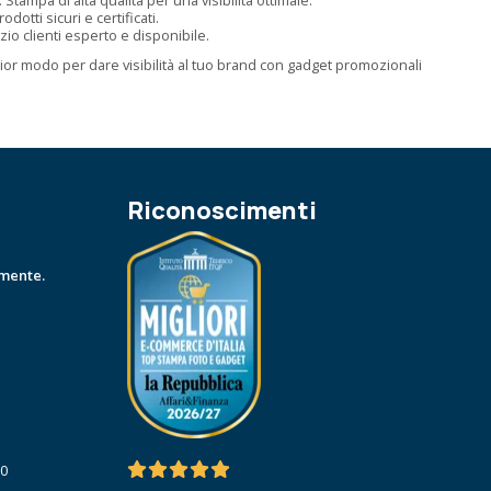
dotti sicuri e certificati.
zio clienti esperto e disponibile.
glior modo per dare visibilità al tuo brand con gadget promozionali
Riconoscimenti
amente.
30