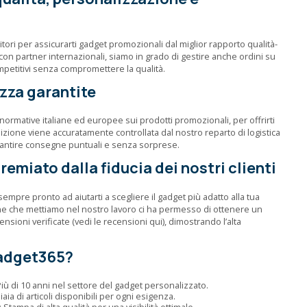
tori per assicurarti gadget promozionali dal miglior rapporto qualità-
con partner internazionali, siamo in grado di gestire anche ordini su
petitivi senza compromettere la qualità.
ezza garantite
 normative italiane ed europee sui prodotti promozionali, per offrirti
pedizione viene accuratamente controllata dal nostro reparto di logistica
arantire consegne puntuali e senza sorprese.
premiato dalla fiducia dei nostri clienti
 sempre pronto ad aiutarti a scegliere il gadget più adatto alla tua
ne che mettiamo nel nostro lavoro ci ha permesso di ottenere un
ensioni verificate (
vedi le recensioni qui
), dimostrando l’alta
Gadget365?
ù di 10 anni nel settore del gadget personalizzato.
iaia di articoli disponibili per ogni esigenza.
tampa di alta qualità per una visibilità ottimale.