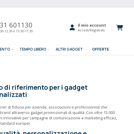
31 601130
Il mio account
Accedi/Registrati
30-12.30 e 13.30-17.30
MENTO
TEMPO LIBERO
ALTRI GADGET
OFFERTE
o di riferimento per i gadget
nalizzati
tner di fiducia per aziende, associazioni e professionisti che
rand attraverso gadget promozionali di qualità. Con oltre 15.000
ioni innovative per campagne di comunicazione e marketing efficaci,
standard europei.
qualità, personalizzazione e