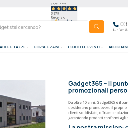
Eccellente
3.879
Recensioni
03
Lun-Ven 8.
ACCE E TAZZE
BORSE E ZAINI
UFFICIO ED EVENTI
ABBIGLIA
Gadget365 – Il punt
promozionali perso
Da oltre 10 anni, Gadget365 è il par
desiderano promuovere il proprio b
clienti soddisfatti, offriamo soluz
garantendo prodotti conformi agli 
La nostra mission: 