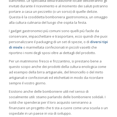
banchetto. Le specialità della tradizione locale delizieranno gli
invitati durante il ricevimento e al momento dei saluti potranno
portare a casa un pezzetto (o un sorso) di quelle delizie.
Questa è la cosiddetta bomboniera gastronomica, un omaggio
alla cultura culinaria del luogo che ospita la festa.
I gadget gastronomici più comuni sono quelli più facile da
conservare, impacchettare e trasportare, ecco quindi che puoi
personalizzare il packaging di un set di spezie, o di
diversi tipi
di miele
o marmellata confezionati in piccoli vasetti che
riportino i nomi degli sposi oltre ai dettagli del prodotto.
Per un matrimonio fresco e frizzantino, si prestano bene a
questo scopo anche dei prodotti della cultura enologica come
ad esempio della birra artigianale, del limoncello o del mirto
artigianali e confezionati ed etichettati in modo da ricordare
sempre il vostro giorno.
Esistono anche delle bomboniere utili nel senso di
socialmente utili: stiamo parlando delle bomboniere solidali. I
soldi che spenderai per il loro acquisto serviranno a
finanziare un progetto che ti sta a cuore come una scuola o un
ospedale in un paese in via di sviluppo.