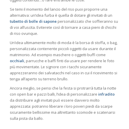
Se temi il momento del lancio del riso puoi proporre una
alternativa: un’idea furba è quella di dotare gli invitati di un
tubetto di bolle di sapone
personalizzato che soffieranno su
di voi all’uscita. Eviterete così di tornare a casa pieni di chicchi
di riso ovunque.
Un’idea ultimamente molto di moda è la borsa di stoffa, o bag,
personalizzata contenente piccoli oggetti da usare durante il
matrimonio. Ad esempio maschere o oggetti buffi come
occhiali
, parrucche e baffi finti da usare per rendere le foto
più movimentate. Le signore con i tacchi sicuramente
apprezzeranno dei salvatacchi nel caso in cui il ricevimento si
tenga all’aperto su terreno brullo.
Ancora meglio, se pensi che la festa si protrarrà tutta la notte
con open bar e pazzi balli, l’idea di personalizzare
infradito
da distribuire agli invitati può essere davvero molto
apprezzata: potranno liberare i loro poveri piedi da scarpe
sicuramente bellissime ma altrettanto scomode e scatenarsi
sulla pista da ballo.