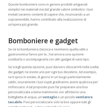
Queste bomboniere sono in genere prodotti artigianali
semplici nei materiali ma dal grande valore simbolico: i tuoi
invitati saranno contenti di sapere che, rinunciando a un
soprammobile, hanno contribuito alla realizzazione di
un’opera più grande.
Bomboniere e gadget
Se ne la bomboniera classica e nemmeno quella utile o
gastronomica fanno per te , hai ancora una opzione:
sostituirla o accompagnarla con altri gadget di vario tipo.
Se scegli questa opzione, puoi davvero sbizzarrirti nella scelta
dei gadget: ne esiste uno per ogni tuo desiderio. Ad esempio,
se ti sposi in estate, di giorno in un luogo particolarmente
caldo, sicuramente i tuoi ospiti gradiranno avere qualcosa per
rinfrescarsi. A tal proposito puoi far preparare una box
personalizzata a tema matrimonio con all’interno una
bottiglietta di acqua, un
ventaglio
o un piccolo
ventilatore
tascabile
. Puoi personalizzare solo la box oppure tutti gli
oggetti contenuti…o fare entrambe le cose.