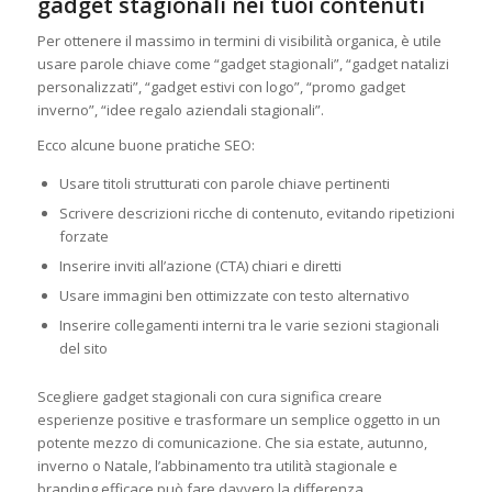
gadget stagionali nei tuoi contenuti
Per ottenere il massimo in termini di visibilità organica, è utile
usare parole chiave come “gadget stagionali”, “gadget natalizi
personalizzati”, “gadget estivi con logo”, “promo gadget
inverno”, “idee regalo aziendali stagionali”.
Ecco alcune buone pratiche SEO:
Usare titoli strutturati con parole chiave pertinenti
Scrivere descrizioni ricche di contenuto, evitando ripetizioni
forzate
Inserire inviti all’azione (CTA) chiari e diretti
Usare immagini ben ottimizzate con testo alternativo
Inserire collegamenti interni tra le varie sezioni stagionali
del sito
Scegliere gadget stagionali con cura significa creare
esperienze positive e trasformare un semplice oggetto in un
potente mezzo di comunicazione. Che sia estate, autunno,
inverno o Natale, l’abbinamento tra utilità stagionale e
branding efficace può fare davvero la differenza.