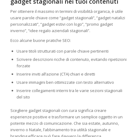
gadget stagionali nei tuoi contenuti
Per ottenere il massimo in termini di visibilità organica, è utile
usare parole chiave come “gadget stagionali”, “gadget natalizi
personalizzati”, “gadget estivi con logo”, “promo gadget
inverno”, “idee regalo aziendali stagionali”.
Ecco alcune buone pratiche SEO:
Usare titoli strutturati con parole chiave pertinenti
Scrivere descrizioni ricche di contenuto, evitando ripetizioni
forzate
Inserire inviti all’azione (CTA) chiari e diretti
Usare immagini ben ottimizzate con testo alternativo
Inserire collegamenti interni tra le varie sezioni stagionali
del sito
Scegliere gadget stagionali con cura significa creare
esperienze positive e trasformare un semplice oggetto in un
potente mezzo di comunicazione. Che sia estate, autunno,
inverno o Natale, l’abbinamento tra utilità stagionale e
branding efficace può fare davvero la differenza.