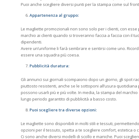
Puoi anche scegliere diversi punti per la stampa come sul fronte
Appartenenza al gruppo:
Le magliette promozionali non sono solo per i clienti, con esse
marchio ai clienti quando si troveranno faccia a faccia con il t
dipendenti.
Avere un’uniforme li farà sembrare e sentirsi come uno. Ricorda
essere una squadra più coesa.
Pubblicità duratura:
Gli annunci sui giornali scompaiono dopo un giorno, gli spot r
piuttosto resistenti, anche se le sottoponi all’usura quotidiana 
possono usarli più e più volte. In media, la stampa del marchio 
lungo periodo garantito di pubblicità a basso costo.
Puoi scegliere tra diverse opzioni:
Le magliette sono disponibili in molti stili e tessuti, permetten
opzioni per il tessuto, spetta a te scegliere comfort, estetica o 
Ci sono anche diversi modelli di scollo e maniche. Puoi sceglier