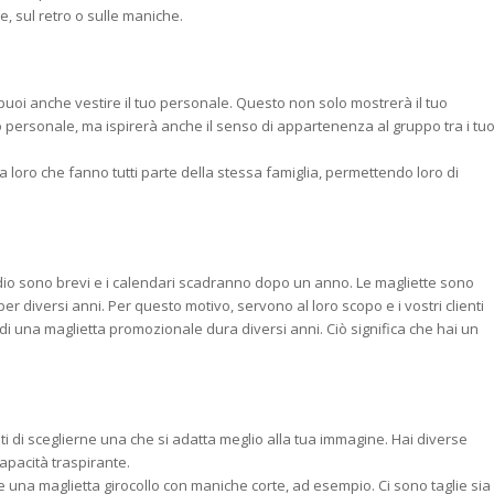
, sul retro o sulle maniche.
 puoi anche vestire il tuo personale. Questo non solo mostrerà il tuo
uo personale, ma ispirerà anche il senso di appartenenza al gruppo tra i tuo
 loro che fanno tutti parte della stessa famiglia, permettendo loro di
adio sono brevi e i calendari scadranno dopo un anno. Le magliette sono
per diversi anni. Per questo motivo, servono al loro scopo e i vostri clienti
di una maglietta promozionale dura diversi anni. Ciò significa che hai un
doti di sceglierne una che si adatta meglio alla tua immagine. Hai diverse
capacità traspirante.
e una maglietta girocollo con maniche corte, ad esempio. Ci sono taglie sia