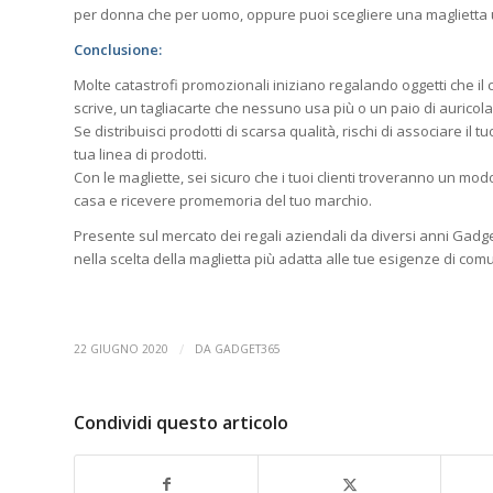
per donna che per uomo, oppure puoi scegliere una maglietta u
Conclusione:
Molte catastrofi promozionali iniziano regalando oggetti che il
scrive, un tagliacarte che nessuno usa più o un paio di auricol
Se distribuisci prodotti di scarsa qualità, rischi di associare il
tua linea di prodotti.
Con le magliette, sei sicuro che i tuoi clienti troveranno un m
casa e ricevere promemoria del tuo marchio.
Presente sul mercato dei regali aziendali da diversi anni Gad
nella scelta della maglietta più adatta alle tue esigenze di com
/
22 GIUGNO 2020
DA
GADGET365
Condividi questo articolo