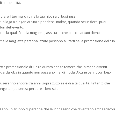
 alta qualità.
re il tuo marchio nella tua nicchia di business.
uo logo o slogan ai tuoi dipendenti. Inoltre, quando sei in fiera, puoi
tori dell’evento.
 e la qualità della maglietta; assicurati che piaccia ai tuoi clienti.
ome le magliette personalizzate possono aiutarti nella promozione del tuo
etto promozionale di lunga durata senza temere che la moda diventi
guardaroba in quanto non passano mai di moda. Alcune t-shirt con logo
useranno ancora tra anni, soprattutto se è di alta qualità. Fintanto che
lungo tempo senza perdere il loro stile.
 creano un gruppo di persone che le indossano che diventano ambasciatori