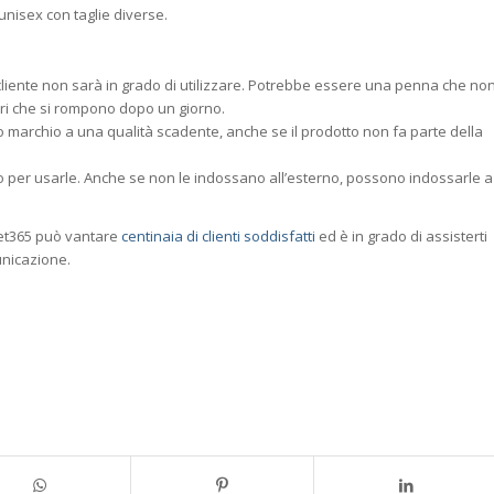
nisex con taglie diverse.
 cliente non sarà in grado di utilizzare. Potrebbe essere una penna che no
ari che si rompono dopo un giorno.
 tuo marchio a una qualità scadente, anche se il prodotto non fa parte della
odo per usarle. Anche se non le indossano all’esterno, possono indossarle a
get365 può vantare
centinaia di clienti soddisfatti
ed è in grado di assisterti
unicazione.