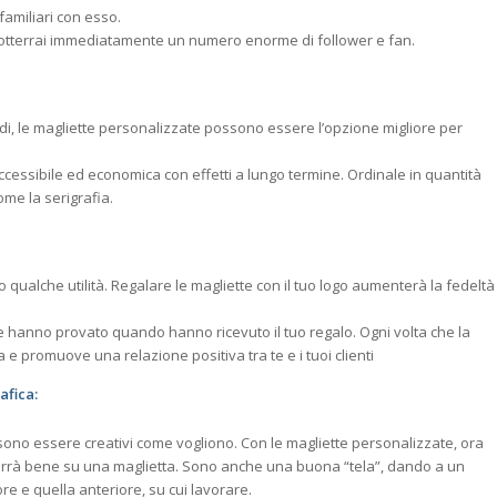
amiliari con esso.
, otterrai immediatamente un numero enorme di follower e fan.
di, le magliette personalizzate possono essere l’opzione migliore per
ccessibile ed economica con effetti a lungo termine. Ordinale in quantità
me la serigrafia.
qualche utilità. Regalare le magliette con il tuo logo aumenterà la fedeltà
 che hanno provato quando hanno ricevuto il tuo regalo. Ogni volta che la
ea e promuove una relazione positiva tra te e i tuoi clienti
afica:
ssono essere creativi come vogliono. Con le magliette personalizzate, ora
adurrà bene su una maglietta. Sono anche una buona “tela”, dando a un
re e quella anteriore, su cui lavorare.