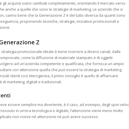
e gli acquisti siano cambiati completamente, orientando il mercato verso
he anche a quelle che sono le strategie di marketing. Le aziende che si
non, sanno bene che la Generazione Z è del tutto diversa da quanti sono
nseguenza, proponendo tecniche, strategie, iniziative promozionali e
uzione.
e Generazione Z
a strategia promozionale ideale è bene ricorrere a diversi canali, dalle
e comprovate, come la diffusione di materiale stampato e di oggetti
 rivolgersi ad un’azienda competente e qualificata, che fornisca un ampio
studiare con attenzione quella che può essere la strategia di marketing
nziali clienti così eterogenea, il primo consiglio è quello di affiancare
i di marketing, digitali e tradizionali.
tenti
ve essere semplice ma divertente, è il caso, ad esempio, degli spot veloc
 cresciuto in un’era tecnologica e digitale, l’attenzione viene meno molto
plicato non riceve né attenzione né può avere successo.