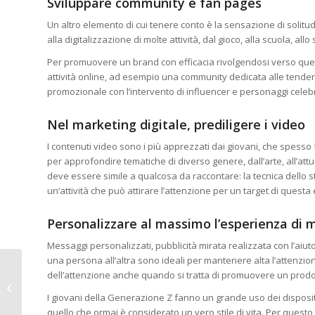
Sviluppare community e fan pages
Un altro elemento di cui tenere conto è la sensazione di solitu
alla digitalizzazione di molte attività, dal gioco, alla scuola, all
Per promuovere un brand con efficacia rivolgendosi verso questo
attività online, ad esempio una community dedicata alle tenden
promozionale con l’intervento di influencer e personaggi celebri 
Nel marketing digitale, prediligere i video
I contenuti video sono i più apprezzati dai giovani, che spess
per approfondire tematiche di diverso genere, dall’arte, all’attu
deve essere simile a qualcosa da raccontare: la tecnica dello s
un’attività che può attirare l’attenzione per un target di questa 
Personalizzare al massimo l’esperienza di 
Messaggi personalizzati, pubblicità mirata realizzata con l’aiuto 
una persona all’altra sono ideali per mantenere alta l’attenzion
L’abbigliamento come
dell’attenzione anche quando si tratta di promuovere un prodot
strumento
I giovani della Generazione Z fanno un grande uso dei dispositivi
promozionale
quello che ormai è considerato un vero stile di vita. Per quest