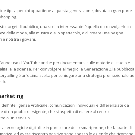
dine tipica per chi appartiene a questa generazione, dovuta in gran parte
o shopping.
 target di pubblico, una scelta interessante è quella di coinvolgerlo in
ze della moda, alla musica o allo spettacolo, o di creare una pagina
e noti tra i giovani.
o fanno uso di YouTube anche per documentarsi sulle materie di studio e
alità, alla scienza. Per coinvolgere al meglio la Generazione Z la pubblicità
torytelling è un’ottima scelta per coniugare una strategia promozionale ad
età.
marketing
dell’Intelligenza Artificiale, comunicazioni individuali e differenziate da
e di un pubblico esigente, che si aspetta di essere al centro
to o un servizio.
 tecnologici e digitali, e in particolare dello smartphone, che fa parte di
o motivo, ad avere riscontro positivo sono spesso le aziende che ricorrono