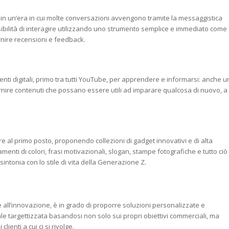
in un’era in cui molte conversazioni avvengono tramite la messaggistica
ssibilità di interagire utilizzando uno strumento semplice e immediato come
rnire recensioni e feedback.
nti digitali, primo tra tutti YouTube, per apprendere e informarsi: anche u
nire contenuti che possano essere utili ad imparare qualcosa di nuovo, a
re al primo posto, proponendo collezioni di gadget innovativi e di alta
amenti di colori, frasi motivazionali, slogan, stampe fotografiche e tutto ciò
intonia con lo stile di vita della Generazione Z.
 all’innovazione, è in grado di proporre soluzioni personalizzate e
 targettizzata basandosi non solo sui propri obiettivi commerciali, ma
ienti a cui ci si rivolge.