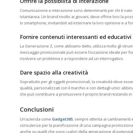
Offrire la possibilità di interazione
Comunicazione e interazione sono determinanti per chi è nato 
istantanea. Un brand rivolto ai giovani, deve offrire loro la po
lo smartphone, invitandoli ad esternare la loro opinione e a fo
Fornire contenuti interessanti ed educativi
La Generazione Z, come abbiamo detto, utilizza molto gli strume
messaggio promozionale può essere l’occasione ideale per for
risolvere un problema o a rispondere ad un interrogativo.
Dare spazio alla creatività
Soprattutto per gli oggetti promozionali, la creatività deve esse
qualità, personalizzati con il marchio e con dettagli unici: abbin
che può contribuire a promuovere il proprio brand restando in s
Conclusioni
Un’azienda come
Gadget365
, sempre attenta ai cambiamenti e
consulenze per la pianificazione di una campagna promozionale
anche su quelli che sono i valori della generazione di potenziali cl