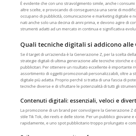
È evidente che con uno stravolgimento simile, anche i consumi 
altre scelte, e provocando di conseguenza una serie di modific
occupano di pubblicità, comunicazione e marketing digitale e 
nati anche solo una decina di anni prima, e devono agire di co
strumenti adatti ad un mercato in continua e significativa evol
Quali tecniche digitali si addicono all
Se il target di un’azienda è la Generazione Z, per la scelta dell
strategie digitali di ultima generazione alle tecniche storiche 
pubblicitari. Per ottenere un risultato eccellente è importante
assortimento di oggetti promozionali personalizzabili, oltre a 
digitale più adatta. Proprio perché si tratta di una fascia di pote
tecniche diverse e di sfruttare le potenzialità di tutti gli strument
Contenuti digitali: essenziali, veloci e diver
La promozione di un brand per coinvolgere la Generazione Z de
stile Tik Tok, dei reels e delle storie. Per un pubblico giovane e
rapidamente, e uno spot pubblicitario troppo prolungato e com