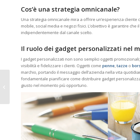
Cos’è una strategia omnicanale?
Una strategia omnicanale mira a offrire un’esperienza cliente coe
mobile, social media e negozi fisici. L’obiettivo è garantire che 
indipendentemente dal canale scelto.
Il ruolo dei gadget personalizzati nel
I gadget personalizzati non sono semplici oggetti promozionali;
visibilità e fidelizzare i clienti. Oggetti come
penne
,
tazze
o
bor
marchio, portando il messaggio dell’azienda nella vita quotidian
fondamentale pianificare come distribuire gadget personalizza
Il boom dei gadget
giusto nel momento più opportuno.
smart nel 2025