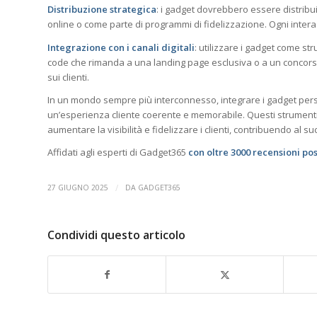
Distribuzione strategica
: i gadget dovrebbero essere distribui
online o come parte di programmi di fidelizzazione. Ogni interaz
Integrazione con i canali digitali
: utilizzare i gadget come st
code che rimanda a una landing page esclusiva o a un concors
sui clienti.
In un mondo sempre più interconnesso, integrare i gadget perso
un’esperienza cliente coerente e memorabile. Questi strumenti, 
aumentare la visibilità e fidelizzare i clienti, contribuendo al 
Affidati agli esperti di Gadget365
con oltre 3000 recensioni pos
/
27 GIUGNO 2025
DA
GADGET365
Condividi questo articolo